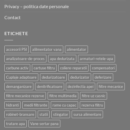
Privacy – politica date personale
Contact
ETICHETE
accesorii PSI
alilmentator vana
alimentator
analizatoare-de-proces
apa dedurizata
armaturi-retele-apa
carbune activ
cartuse filtru
coliere-reparatii
compensatori
Cuplaje adaptoare
dedurizatoare
dedurizator
deferizare
demanganizare
denitrificatoare
dezinfectia apei
filtre mecanice
filtre mecanice rezerve
filtre multimedia
filtre uz casnic
hidranti
medii filtrante
rame cu capac
rezerva filtru
robinet-bransare
statii
stingator
sursa alimentare
tratare apa
Vane sertar pana