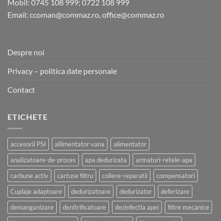
Mobil: 0745 108 999; 0722 108 999
Email: ccoman@commaz.ro, office@commaz.ro
Despre noi
Privacy – politica date personale
Contact
ETICHETE
accesorii PSI
alilmentator vana
alimentator
analizatoare-de-proces
apa dedurizata
armaturi-retele-apa
carbune activ
cartuse filtru
coliere-reparatii
compensatori
Cuplaje adaptoare
dedurizatoare
dedurizator
deferizare
demanganizare
denitrificatoare
dezinfectia apei
filtre mecanice