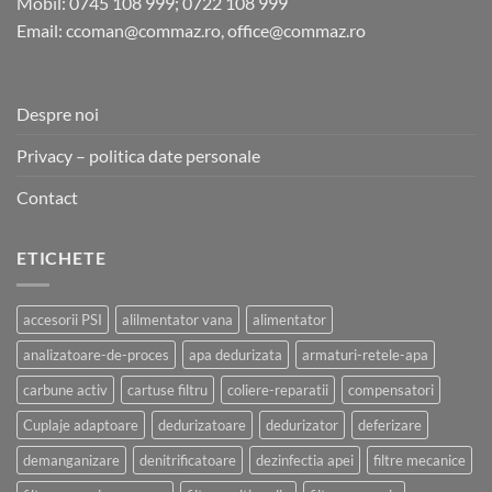
Mobil: 0745 108 999; 0722 108 999
Email: ccoman@commaz.ro, office@commaz.ro
Despre noi
Privacy – politica date personale
Contact
ETICHETE
accesorii PSI
alilmentator vana
alimentator
analizatoare-de-proces
apa dedurizata
armaturi-retele-apa
carbune activ
cartuse filtru
coliere-reparatii
compensatori
Cuplaje adaptoare
dedurizatoare
dedurizator
deferizare
demanganizare
denitrificatoare
dezinfectia apei
filtre mecanice