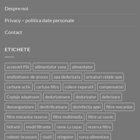
Despre noi
Privacy – politica date personale
Contact
ETICHETE
accesorii PSI
alilmentator vana
alimentator
analizatoare-de-proces
apa dedurizata
armaturi-retele-apa
carbune activ
cartuse filtru
coliere-reparatii
compensatori
Cuplaje adaptoare
dedurizatoare
dedurizator
deferizare
demanganizare
denitrificatoare
dezinfectia apei
filtre mecanice
filtre mecanice rezerve
filtre multimedia
filtre uz casnic
hidranti
medii filtrante
rame cu capac
rezerva filtru
robinet-bransare
statii
stingator
sursa alimentare