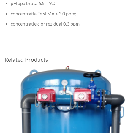
pH apa bruta 6.5 – 9.0;
concentratia Fe si Mn < 3.0 ppm;
concentratie clor rezidual 0.3 ppm
Related Products