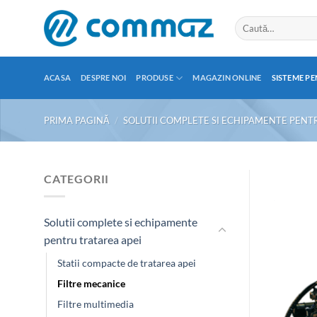
Skip
Caută
to
după:
content
ACASA
DESPRE NOI
PRODUSE
MAGAZIN ONLINE
SISTEME PE
PRIMA PAGINĂ
/
SOLUTII COMPLETE SI ECHIPAMENTE PENT
CATEGORII
Solutii complete si echipamente
pentru tratarea apei
Statii compacte de tratarea apei
Filtre mecanice
Filtre multimedia