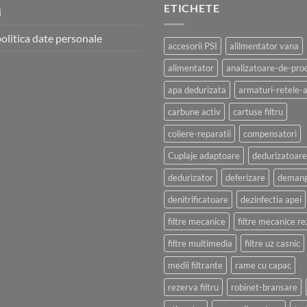
ETICHETE
i
politica date personale
accesorii PSI
alilmentator vana
alimentator
analizatoare-de-pro
apa dedurizata
armaturi-retele-
carbune activ
cartuse filtru
coliere-reparatii
compensatori
Cuplaje adaptoare
dedurizatoare
dedurizator
deferizare
demang
denitrificatoare
dezinfectia apei
filtre mecanice
filtre mecanice r
filtre multimedia
filtre uz casnic
medii filtrante
rame cu capac
rezerva filtru
robinet-bransare