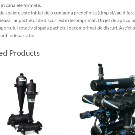
i in canalele formate.
de spalare este initiat de o comanda predefinita (timp si/sau difere
eaza, iar pachetul de discuri este decomprimat. Un jet de apa cu p
uportului rotativ si spala pachetul decomprimat de discuri. Astfel pr
sunt indepartate.
ed Products