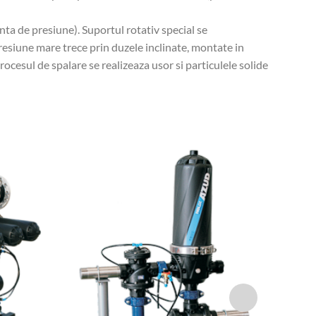
nta de presiune). Suportul rotativ special se
resiune mare trece prin duzele inclinate, montate in
ocesul de spalare se realizeaza usor si particulele solide
FILTRE 
Sisteme 