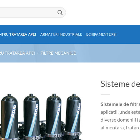
NTRU TRATAREA APEI
ARMATURI INDUSTRIALE
ECHIPAMENTE PSI
RU TRATAREA APEI
/
FILTRE MECANICE
Sisteme de
Sistemele de filt
aplicatii, unde est
diverse domeniii (a
alimentara, tratarea