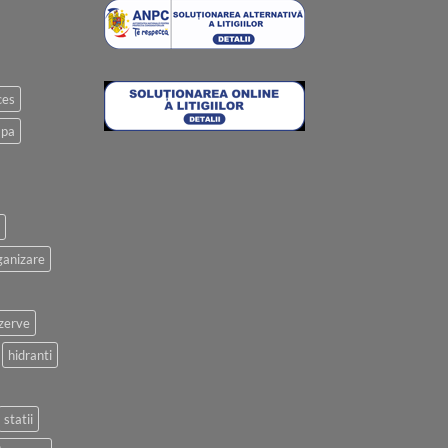
ces
apa
anizare
ezerve
hidranti
statii