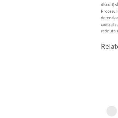
discuri) s
Procesul 
detension
centrul s
retinute 
Relat