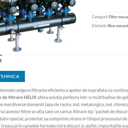
Categorii:
Filtre meca
Etichetă:
filtre mecan
E
 TEHNICA
automate asigura filtrarea eficienta a apelor de suprafata cu continu
 de filtrare HELIX
ofera solutia perfecta intr-o multitudine de apl
le mai diverse domeniii (apa de racire, ind. metalurgica, ind. chimica,
rul acestor filtre se afla cate un cartus filtrant tip “pachet de discur
tativ special, proiectat sa comprime strans in timpul procesului de 
 treaca prin canalele formate intre discuri si, astfel, impuritatile 