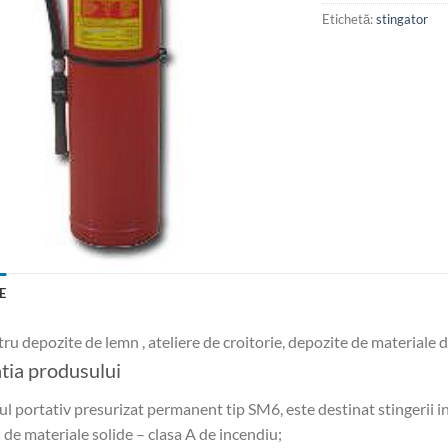
Etichetă:
stingator
E
tru depozite de lemn , ateliere de croitorie, depozite de materiale d
tia produsului
ul portativ presurizat permanent tip SM6, este destinat stingerii i
i de materiale solide – clasa A de incendiu;