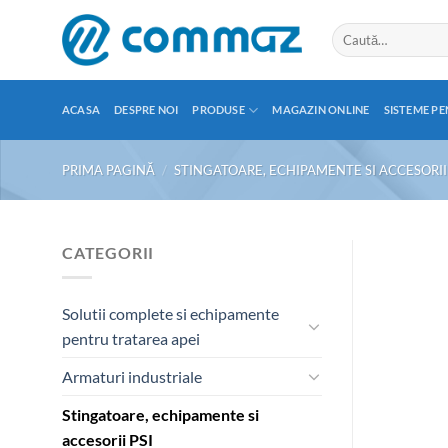
Skip
Caută
to
după:
content
ACASA
DESPRE NOI
PRODUSE
MAGAZIN ONLINE
SISTEME PE
PRIMA PAGINĂ
/
STINGATOARE, ECHIPAMENTE SI ACCESORII 
CATEGORII
Solutii complete si echipamente
pentru tratarea apei
Armaturi industriale
Stingatoare, echipamente si
accesorii PSI