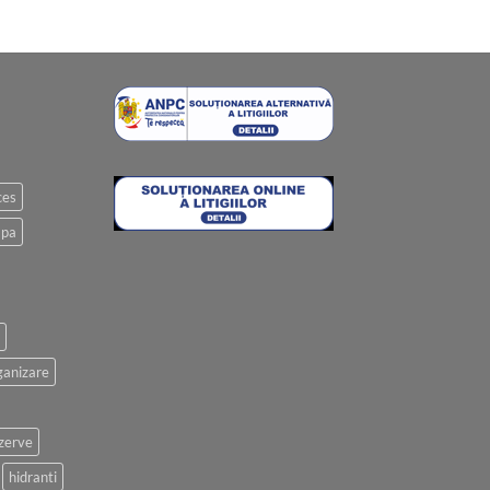
ces
apa
anizare
ezerve
hidranti