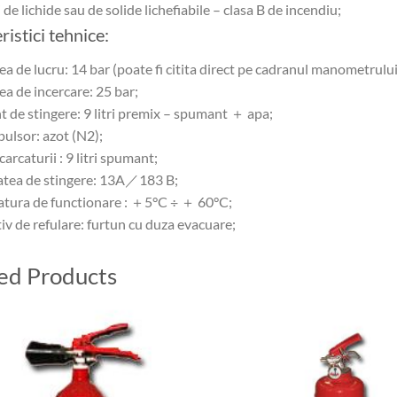
 de lichide sau de solide lichefiabile – clasa B de incendiu;
ristici tehnice:
ea de lucru: 14 bar (poate fi citita direct pe cadranul manometrului
ea de incercare: 25 bar;
nt de stingere: 9 litri premix – spumant ＋ apa;
pulsor: azot (N2);
arcaturii : 9 litri spumant;
atea de stingere: 13A／183 B;
atura de functionare : ＋5°C ÷ ＋ 60°C;
tiv de refulare: furtun cu duza evacuare;
ed Products