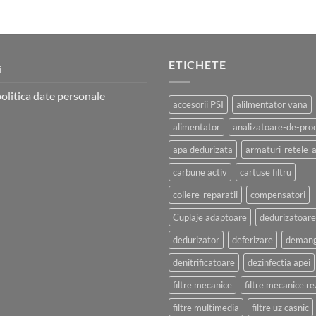
ETICHETE
i
politica date personale
accesorii PSI
alilmentator vana
alimentator
analizatoare-de-pro
apa dedurizata
armaturi-retele-
carbune activ
cartuse filtru
coliere-reparatii
compensatori
Cuplaje adaptoare
dedurizatoare
dedurizator
deferizare
demang
denitrificatoare
dezinfectia apei
filtre mecanice
filtre mecanice r
filtre multimedia
filtre uz casnic