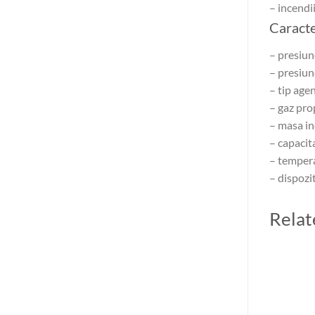
– incendii
Caracte
– presiun
– presiun
– tip age
– gaz pro
– masa inc
– capacit
– temper
– dispozi
Relat