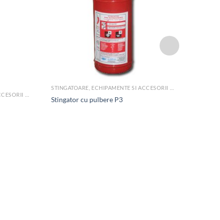
STINGATOARE, ECHIPAMENTE SI ACCESORII PSI
Stingat
STINGATOARE, ECHIPAMENTE SI ACCESORII PSI
Stingator cu pulbere P3