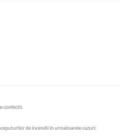
e confectii.
nceputurilor de incendii in urmatoarele cazuri: